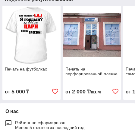
Печать на футболках
Печать на
Печа
перфорированной пленке
сам
5 000
2 000
от
₸
от
₸/кв.м
от
О нас
Рейтинг не сформирован
Менее 5 отзывов за последний год