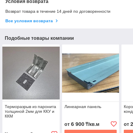
Условия возврата
Возврат товара в течение 14 дней по договоренности
Все условия возврата
Подобные товары компании
Терморазрыв из паронита
Линеарная панель
Корз
толщиной 2мм для ККУ и
кон
ККМ
6 900
от
₸/кв.м
от